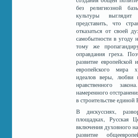
без религиозной ба
культуры выглядит
представить, что стр
отказаться от своей д
самобытности в угоду 
тому же пропагандир
оправдания греха. По
развитие европейской 
европейского мира хр
идеалов веры, любви 
нравственного закон
намеренного отстранени
в строительстве единой
В дискуссиях, разв
площадках, Русская Ц
включения духовного на
развитие общеевроп