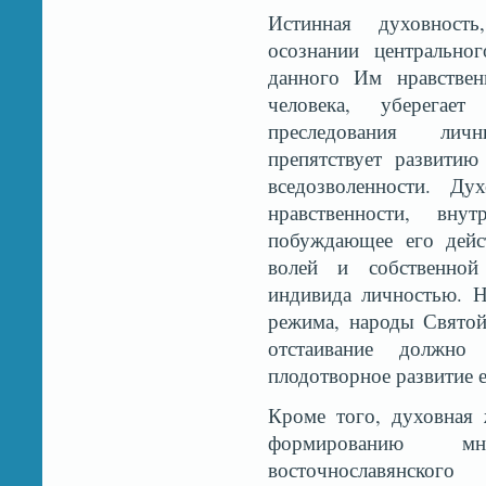
Истинная духовност
осознании центрально
данного Им нравствен
человека, уберегае
преследования личн
препятствует развити
вседозволенности. Ду
нравственности, внут
побуждающее его дейс
волей и собственной 
индивида личностью. Н
режима, народы Святой
отстаивание должн
плодотворное развитие 
Кроме того, духовная 
формированию мн
восточнославянског