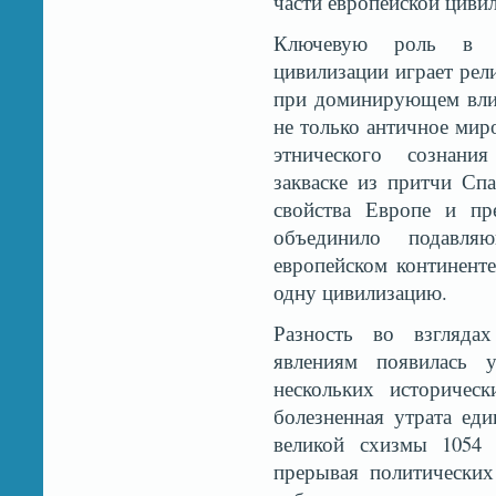
части европейской циви
Ключевую роль в ф
цивилизации играет рел
при доминирующем влия
не только античное мир
этнического сознани
закваске из притчи Сп
свойства Европе и пр
объединило подавл
европейском континент
одну цивилизацию.
Разность во взгляд
явлениям появилась у
нескольких историчес
болезненная утрата еди
великой схизмы 1054 
прерывая политических