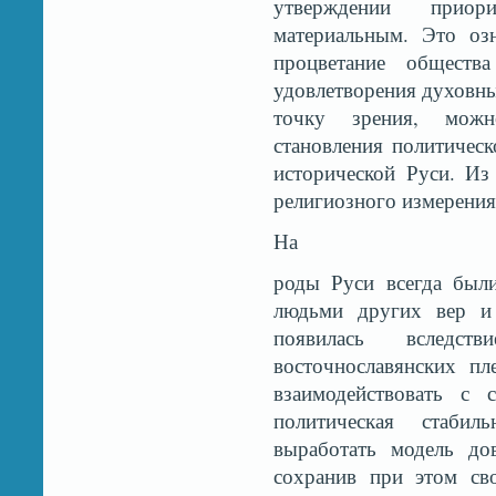
утверждении приор
материальным. Это оз
процветание обществ
удовлетворения духовны
точку зрения, можн
становления политическ
исторической Руси. Из
религиозного измерения
На
роды Руси всегда был
людьми других вер и 
появилась вследств
восточнославянских п
взаимодействовать с 
политическая стаби
выработать модель до
сохранив при этом св