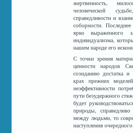
жертвенность, мило
человеческой судьб
справедливости и взаи
соборности. Последнее
ярко выраженного за
индивидуализма, котор
нашем народе его искон
С точки зрения матери
ценности народов С
созиданию достатка и
крах прежних моделей
неэффективности потре
пути безудержного стяж
будет руководствоватьс
природы, справедливо
между людьми, то совр
наступления очередного