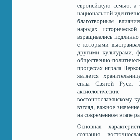
европейскую семью, а
национальной идентично
благотворным влияние
народах исторической
взращивались подлинно 
с которыми выстраива
другими культурами, 
общественно-политиче
процессах играла Церко
является хранительни
силы Святой Руси. П
аксиологические 
восточнославянскому к
взгляд, важное значени
на современном этапе ра
Основная характерис
сознания восточносл