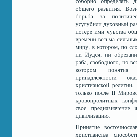
соборно определять 
общего развития. Воз
борьба за политиче
усугубили духовный ра
потере ими чувства об
времени весьма сильным
миру, в котором, по сл
ни Иудея, ни обрезани
раба, свободного, но все
котором понятия 
принадлежности ок
христианской религии.
только после II Миров
кровопролитных конфл
свое предназначение
цивилизацию.
Принятие восточносла
христианства способ